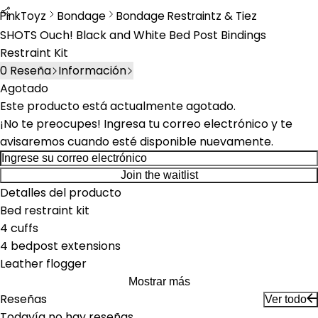
PinkToyz
Bondage
Bondage Restraintz & Tiez
Bondage
Bondage Restraints & Ties
SHOTS Ouch! Black and White Bed Post Bindings
Restraint Kit
0
Reseña
Información
Agotado
Este producto está actualmente agotado.
¡No te preocupes! Ingresa tu correo electrónico y te
avisaremos cuando esté disponible nuevamente.
Join the waitlist
Detalles del producto
Bed restraint kit
4 cuffs
4 bedpost extensions
Leather flogger
Mostrar más
Reseñas
Ver todo
Todavía no hay reseñas.