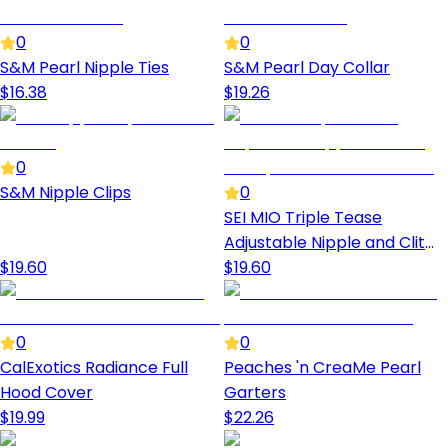
0
0
S&M Pearl Nipple Ties
S&M Pearl Day Collar
$
16.38
$
19.26
0
S&M Nipple Clips
0
SEI MIO Triple Tease
Adjustable Nipple and Clit
$
19.60
Clamp Set
$
19.60
0
0
CalExotics Radiance Full
Peaches 'n CreaMe Pearl
Hood Cover
Garters
$
19.99
$
22.26