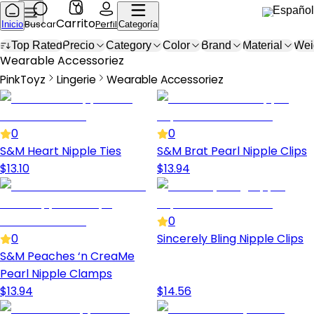
0
Español
Carrito
Buscar
Perfil
Inicio
Categoría
Top Rated
Precio
Category
Color
Brand
Material
Wei
Wearable Accessories
Wearable Accessoriez
PinkToyz
Lingerie
Wearable Accessoriez
Lingerie
Wearable Accessories
0
0
S&M Heart Nipple Ties
S&M Brat Pearl Nipple Clips
$
13.10
$
13.94
0
0
Sincerely Bling Nipple Clips
S&M Peaches ‘n CreaMe
Pearl Nipple Clamps
$
13.94
$
14.56