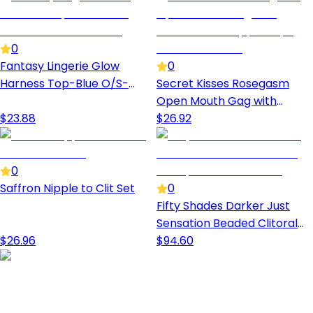
0
Fantasy Lingerie Glow
0
Harness Top-Blue O/S-
Secret Kisses Rosegasm
Boxed
Open Mouth Gag with
$
23.88
Removeable Nipple Clips
$
26.92
0
Saffron Nipple to Clit Set
0
Fifty Shades Darker Just
Sensation Beaded Clitoral
$
26.96
Clamp
$
94.60