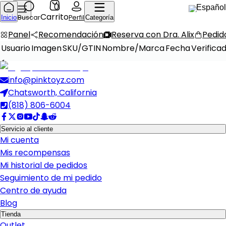
0
Español
Carrito
Buscar
Perfil
Inicio
Categoría
Panel
Recomendación
Reserva con Dra. Alix
Pedid
Usuario
Imagen
SKU/GTIN
Nombre/Marca
Fecha
Verifica
info@pinktoyz.com
Chatsworth, California
(818) 806-6004
Servicio al cliente
Mi cuenta
Mis recompensas
Mi historial de pedidos
Seguimiento de mi pedido
Centro de ayuda
Blog
Tienda
Outlet