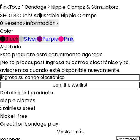
PinkToyz
Bondage
Nipple Clampz & Stimulatorz
Bondage
Nipple Clamps & Stimulators
SHOTS Ouch! Adjustable Nipple Clamps
0
Reseña
Información
Color
Black
Silver
Purple
Pink
Agotado
Este producto está actualmente agotado.
¡No te preocupes! Ingresa tu correo electrónico y te
avisaremos cuando esté disponible nuevamente.
Join the waitlist
Detalles del producto
Nipple clamps
Stainless steel
Nickel-free
Great for bondage play
Mostrar más
Reseñas
Ver todo