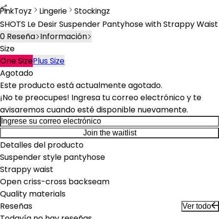
PinkToyz
Lingerie
Stockingz
Lingerie
Stockings
SHOTS Le Desir Suspender Pantyhose with Strappy Waist
0
Reseña
Información
Size
One Size
Plus Size
Agotado
Este producto está actualmente agotado.
¡No te preocupes! Ingresa tu correo electrónico y te
avisaremos cuando esté disponible nuevamente.
Join the waitlist
Detalles del producto
Suspender style pantyhose
Strappy waist
Open criss-cross backseam
Quality materials
Reseñas
Ver todo
Todavía no hay reseñas.